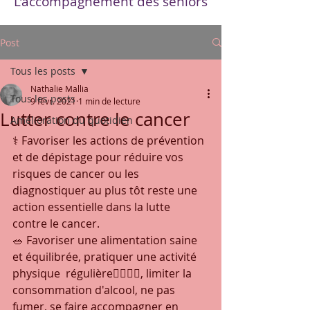
L'accompagnement des seniors
Post
Tous les posts
Nathalie Mallia
Tous les posts
9 févr. 2021
1 min de lecture
Lutter contre le cancer
Amélioration du quotidien
⚕ Favoriser les actions de prévention 
et de dépistage pour réduire vos 
risques de cancer ou les 
diagnostiquer au plus tôt reste une 
action essentielle dans la lutte 
contre le cancer.
🥗 Favoriser une alimentation saine 
et équilibrée, pratiquer une activité 
physique  régulière🏃‍♂️🚶‍♀️, limiter la 
consommation d'alcool, ne pas 
fumer, se faire accompagner en 