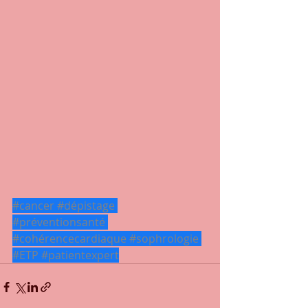
#cancer
#dépistage
#préventionsanté
#cohérencecardiaque
#sophrologie
#ETP
#patientexpert